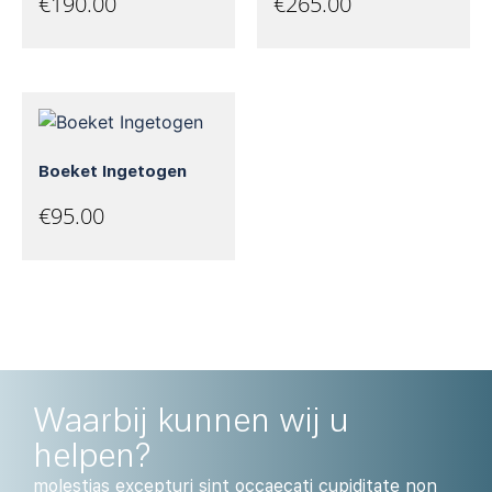
€
190.00
€
265.00
Boeket Ingetogen
€
95.00
Waarbij kunnen wij u
helpen?
molestias excepturi sint occaecati cupiditate non