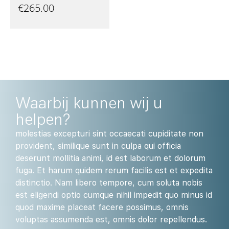
€
265.00
Waarbij kunnen wij u
helpen?
molestias excepturi sint occaecati cupiditate non
provident, similique sunt in culpa qui officia
deserunt mollitia animi, id est laborum et dolorum
fuga. Et harum quidem rerum facilis est et expedita
distinctio. Nam libero tempore, cum soluta nobis
est eligendi optio cumque nihil impedit quo minus id
quod maxime placeat facere possimus, omnis
voluptas assumenda est, omnis dolor repellendus.