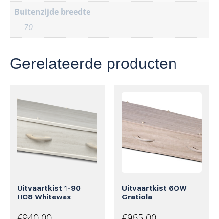
Buitenzijde breedte
70
Gerelateerde producten
Uitvaartkist 1-90
Uitvaartkist 6OW
HC8 Whitewax
Gratiola
€
940.00
€
965.00