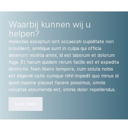
Waarbij kunnen wij u
helpen?
molestias excepturi sint occaecati cupiditate non
provident, similique sunt in culpa qui officia
deserunt mollitia animi, id est laborum et dolorum
fuga. Et harum quidem rerum facilis est et expedita
distinctio. Nam libero tempore, cum soluta nobis
est eligendi optio cumque nihil impedit quo minus id
quod maxime placeat facere possimus, omnis
voluptas assumenda est, omnis dolor repellendus.
Lees meer