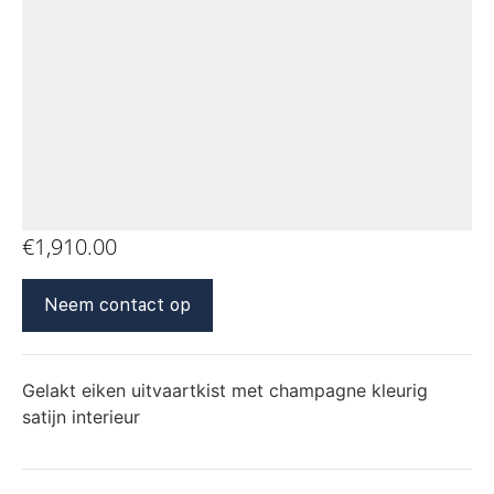
€
1,910.00
Neem contact op
Gelakt eiken uitvaartkist met champagne kleurig
satijn interieur