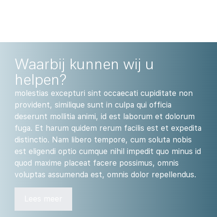
Waarbij kunnen wij u
helpen?
molestias excepturi sint occaecati cupiditate non
provident, similique sunt in culpa qui officia
deserunt mollitia animi, id est laborum et dolorum
fuga. Et harum quidem rerum facilis est et expedita
distinctio. Nam libero tempore, cum soluta nobis
est eligendi optio cumque nihil impedit quo minus id
quod maxime placeat facere possimus, omnis
voluptas assumenda est, omnis dolor repellendus.
Lees meer