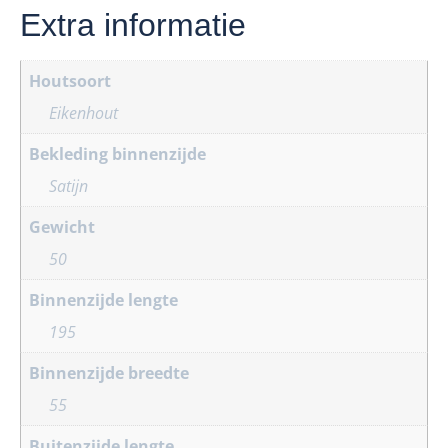
Extra informatie
Houtsoort
Eikenhout
Bekleding binnenzijde
Satijn
Gewicht
50
Binnenzijde lengte
195
Binnenzijde breedte
55
Buitenzijde lengte