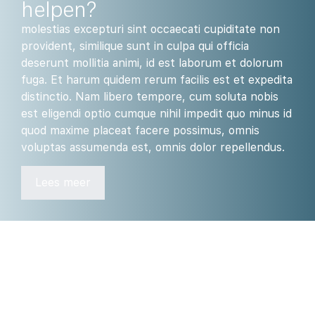
helpen?
molestias excepturi sint occaecati cupiditate non
provident, similique sunt in culpa qui officia
deserunt mollitia animi, id est laborum et dolorum
fuga. Et harum quidem rerum facilis est et expedita
distinctio. Nam libero tempore, cum soluta nobis
est eligendi optio cumque nihil impedit quo minus id
quod maxime placeat facere possimus, omnis
voluptas assumenda est, omnis dolor repellendus.
Lees meer