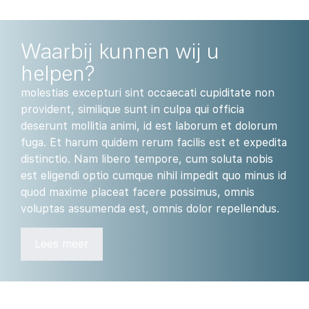
Waarbij kunnen wij u
helpen?
molestias excepturi sint occaecati cupiditate non
provident, similique sunt in culpa qui officia
deserunt mollitia animi, id est laborum et dolorum
fuga. Et harum quidem rerum facilis est et expedita
distinctio. Nam libero tempore, cum soluta nobis
est eligendi optio cumque nihil impedit quo minus id
quod maxime placeat facere possimus, omnis
voluptas assumenda est, omnis dolor repellendus.
Lees meer