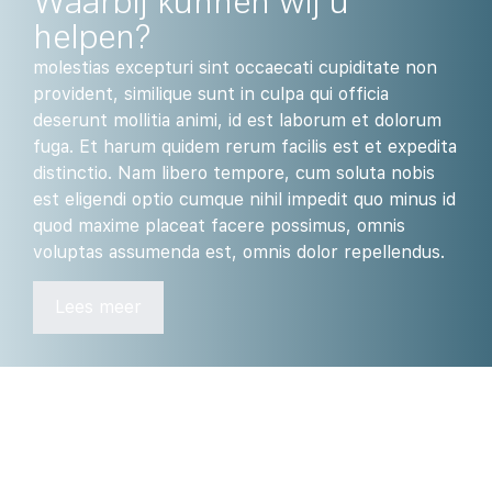
Waarbij kunnen wij u
helpen?
molestias excepturi sint occaecati cupiditate non
provident, similique sunt in culpa qui officia
deserunt mollitia animi, id est laborum et dolorum
fuga. Et harum quidem rerum facilis est et expedita
distinctio. Nam libero tempore, cum soluta nobis
est eligendi optio cumque nihil impedit quo minus id
quod maxime placeat facere possimus, omnis
voluptas assumenda est, omnis dolor repellendus.
Lees meer