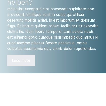
helpen?
molestias excepturi sint occaecati cupiditate non
provident, similique sunt in culpa qui officia
deserunt mollitia animi, id est laborum et dolorum
fuga. Et harum quidem rerum facilis est et expedita
distinctio. Nam libero tempore, cum soluta nobis
est eligendi optio cumque nihil impedit quo minus id
quod maxime placeat facere possimus, omnis
voluptas assumenda est, omnis dolor repellendus.
Lees meer