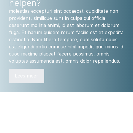
helpen?
molestias excepturi sint occaecati cupiditate non
provident, similique sunt in culpa qui officia
deserunt mollitia animi, id est laborum et dolorum
fuga. Et harum quidem rerum facilis est et expedita
distinctio. Nam libero tempore, cum soluta nobis
est eligendi optio cumque nihil impedit quo minus id
quod maxime placeat facere possimus, omnis
voluptas assumenda est, omnis dolor repellendus.
Lees meer